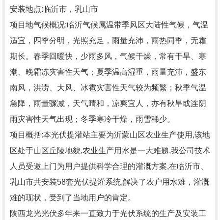
安装地点:临沂市，乳山市
项目地气候概况:临沂气候属温带季风区大陆性气候，气温
适宜，四季分明，光照充足，雨量充沛，雨热同季，无霜
期长。春季回暖快，少雨多风，气候干燥，常有干旱、寒
潮、晚霜冻灾害性天气；夏季温高湿重，雨量充沛，盛东
南风，洪涝、大风、冰雹灾害性天气较为频繁；秋季气温
急降，雨量骤减，天气晴和，凉爽宜人，亦有秋旱或连阴
雨灾害性天气出现；冬季寒冷干燥，雨雪稀少。
项目概括:本光伏提灌站主要为沂蒙山区农业生产使用,该地
区处于山区丘陵地貌,农业生产用水是一大难题,我公司技术
人员受邀上门为用户提供科学合理的灌溉方案,在临沂市、
乳山市共安装58套光伏提灌系统,解决了农户用水难，灌溉
难的现状，受到了当地用户的肯定。
陕西龙光光伏多年来一直致力于光伏系统的生产及安装工