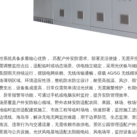
系统
光伏新能源充电站
控系统具备多重核心优势，..匹配户外安防需求。部署灵活便捷，无需开
需调整监控点位，适配临时或动态场景。供电独立稳定，采用光伏板与储
及阴雨天持续运行，摆脱电网依赖。无线传输通畅，搭载 4G/5G 无线
络薄弱区域。环境适应性强，整机防水防尘设计，耐受高低温、风沙、雨
费支出，设备集成度高，日常仅需简单清洁光伏板，无需频繁维护，长期
、异常报警等功能，可通过手机或电脑实时监控，提升安防管理效率。
场景覆盖户外安防核心领域。野外农林安防适配农田、果园、林场、牧场等
地临时监控适配建筑施工、市政工程等临时场地，快速部署，监控施工进度
边境线、海岛等，解决无电无网监控难题，用于边界防范、生态监测、资
路况、违章行为与交通流量，无需依赖市政供电。景区公园管理适配户外景
景观与公共设施。光伏风电基地适配太阳能电站、风电场等，监控设备运